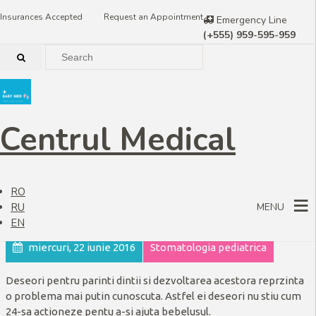
Insurances Accepted
Request an Appointment
Emergency Line
(+555) 959-595-959
Centrul Medical
Dezvoltarea dinților
RO
RU
MENU
EN
miercuri, 22 iunie 2016
Stomatologia pediatrica
Deseori pentru parinti dintii si dezvoltarea acestora reprzinta
o problema mai putin cunoscuta. Astfel ei deseori nu stiu cum
24-sa actioneze pentu a-si ajuta bebelusul.