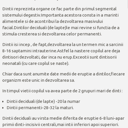
Dintii reprezinta organe ce fac parte din primul segmental
sistemului degestiv.Importanta acestora consta in a marinti
alimentele si de acontribui la dezvoltarea masivului
facial.Dintilor deciduali (de lapte)le mai revine si functia de a
stimula cresterea si dezvoltarea celor permanenti.
Dintii isi incep , de fapt,dezvoltarea la un termen mic a sarcinii
8-16 saptamini intrauterine.Astfel la nastere copilul are deja
dintisori dezvoltati, dar inca nu erup.Exceotii sunt dintisorii
neonatali (cu care coplul se naste).
Chiar daca sunt anumite date medii de eruptie a dintilor,fiecare
organizm este unic in dezvoltarea sa.
In timpul vietii copilul va avea parte de 2 grupuri mari de dinti :
Dintii deciduali (de lapte) -20 la numar
Dintii permanenti-28-32 la maturi.
Dintii deciduali au virsta medie diferita de eruptie 6-8 luni-apar
primii dinti-incisivii centrali,mai intii inferiori apoi superiori.