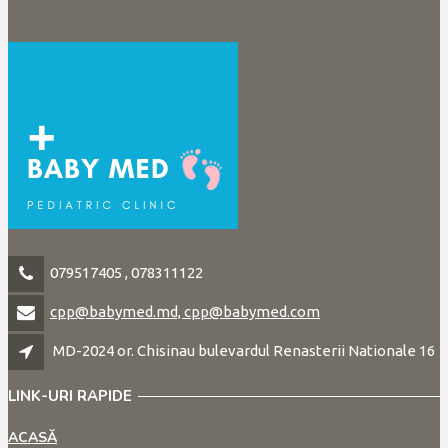
079517405 , 078311122
cpp@babymed.md, cpp@babymed.com
MD-2024 or. Chisinau bulevardul Renasterii Nationale 16
LINK-URI RAPIDE
ACASĂ