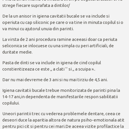
strege fiecare suprafata a dintilor/
De la un anisor in igiena cavitatii bucale se va include si
operiuta cu cap siliconic pe care o va tine in minuta copilul si o
va minui cu ajutorul unuia din parinti.
La virsta de 2 ani procedura ramine aceeasi doar ca periuta
seliconica se inlocuese cu una simpla cu peri artificiali, de
duritate medie.
Pasta de dinti se va include in igiena de cind copilul
constientizeaza ce este ,, a clati ‘’ si ,, a scuipa »..
Dar nu mai devreme de 3 ani si nu mai tirziu de 4,5 ani.
Igiena cavitatii bucale trebue monitorizata de parinti pina la
14-17 ani,in dependenta de manifestarile respon sabilitatii
copilului.
Uneori parintii trec cu vederea problemele dentare, ceea ce
deseori duce la aparitia altora de natura psiho-emotionala atit
pentru pici cit si pentru cei mari.De aceea vizite profilactice la