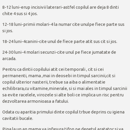
8-12 luni-erup incisivii laterari-astfel copilul are deja 8 dinti
chite 4 sus si 4 jos.
12-18 luni-primii molari-4 la numar cite unulpe fiece parte sus
si jos.
18-24 luni-4canini-cite unul de fiece parte atit sus cit si jos.
24-30 luni-4 molari secunzi-cite unul pe fiece jumatate de
arcada.
Pentru ca dintii copilului atit cei temporali , cit si cei
permanenti, mama ,mai in deosebi in timpul sarcinii,cit si
copilul ulterior nasterii, trebue sa aiba o alimentatie
echilibrara,cu vitamine,minerale, si si mai ales in timpul sarcinii
sa evite racelele, virozele si alte boli ce implica un risc pentru
dezvoltarea armonioasa a fatului.
Odata cu aparitia primului dinte copilul trbue deprins cu igiena
cavitatii bucale.
Pina la un an mama va infasura tifon pe degetul aratator si va