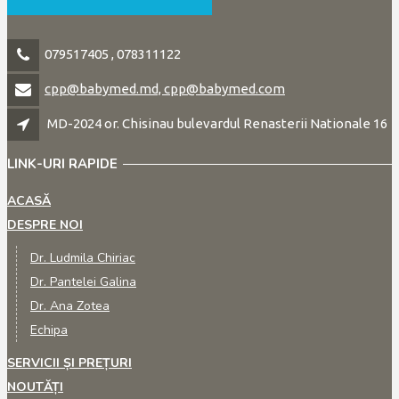
079517405 , 078311122
cpp@babymed.md, cpp@babymed.com
MD-2024 or. Chisinau bulevardul Renasterii Nationale 16
LINK-URI RAPIDE
ACASĂ
DESPRE NOI
Dr. Ludmila Chiriac
Dr. Pantelei Galina
Dr. Ana Zotea
Echipa
SERVICII ȘI PREȚURI
NOUTĂȚI