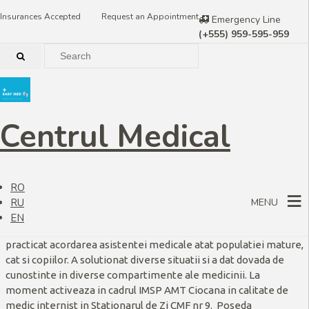
Insurances Accepted
Request an Appointment
Emergency Line
(+555) 959-595-959
Dr. Pantelei Galina
Centrul Medical
Doctor – Pantelei Galina
, medic internist.
RO
Medic cu o vechime impunatoare de activitate in terapie si
RU
MENU
medicina de urgenta, abilitati in ultrasonografie. Mai mult de 10
EN
ani a lucrat in cadrul IMSP CNSP Medicina de Urgenta, unde a
practicat acordarea asistentei medicale atat populatiei mature,
cat si copiilor. A solutionat diverse situatii si a dat dovada de
cunostinte in diverse compartimente ale medicinii. La
moment activeaza in cadrul IMSP AMT Ciocana in calitate de
medic internist in Stationarul de Zi CMF nr 9. Poseda