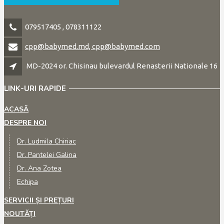
079517405 , 078311122
cpp@babymed.md, cpp@babymed.com
MD-2024 or. Chisinau bulevardul Renasterii Nationale 16
LINK-URI RAPIDE
ACASĂ
DESPRE NOI
Dr. Ludmila Chiriac
Dr. Pantelei Galina
Dr. Ana Zotea
Echipa
SERVICII ȘI PREȚURI
NOUTĂȚI