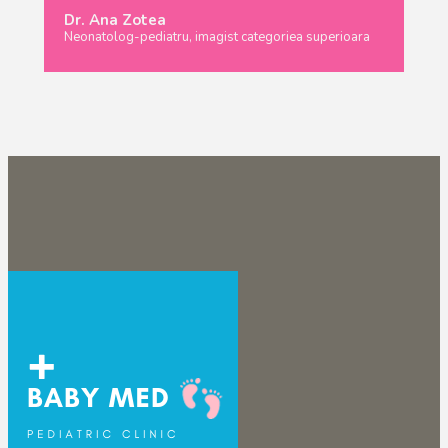
Dr. Ana Zotea
Neonatolog-pediatru, imagist categoriea superioara