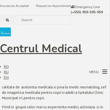
Insurances Accepted
Request an Appointment
Emergency Line
(+555) 959-595-959
Dr. Ana Zotea
Centrul Medical
Doctor Ana Z OTEA
– medic imagist ecografist, neonatolog
RO
de categorie superioara, este absolventa a Universitatii de
RU
MENU
Medicina si Farmacie ,, Niculae Testimitanu” in anul 1998.
EN
Are o bogata experienta de activitate in pediatrie incepind in
calitate de asistenta medicala si pina la medic neonatolog, sef
de imagistica medicala pentru copii si adulti a Spitalului Clinic
Municipal n1,pentru copii.
Fiind in grupul celor mai cu experienta medici, activiaza si in